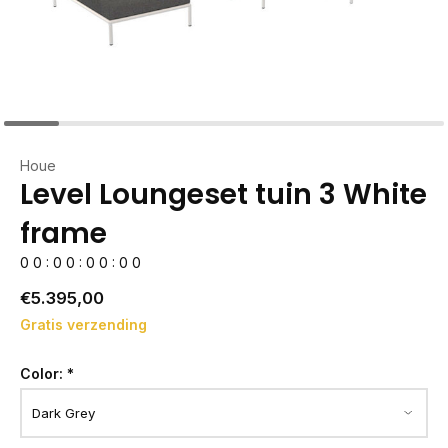
Houe
Level Loungeset tuin 3 White
frame
0
0
:
0
0
:
0
0
:
0
0
€5.395,00
Gratis verzending
Color:
*