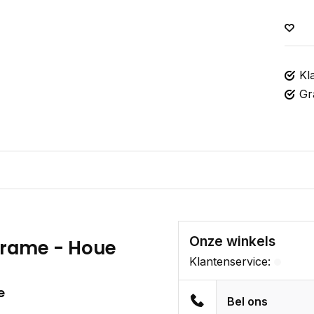
Kl
Gr
Onze winkels
 frame - Houe
Klantenservice:
e
Bel ons