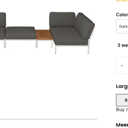
Colo
3 w
-
Larg
R
Buy n
Meer