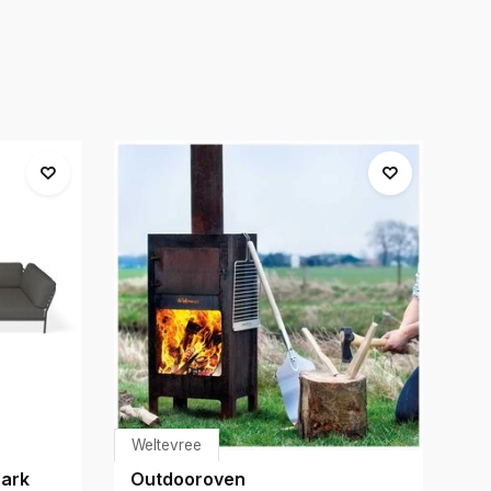
Weltevree
We
Dark
Outdooroven
P