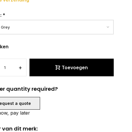
r:
*
eken
+
Toevoegen
er quantity required?
equest a quote
ow, pay later
 van dit merk: