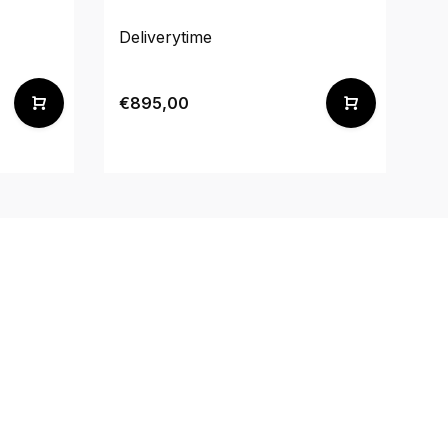
Deliverytime
De
€895,00
€