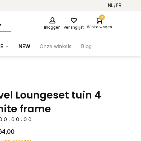
NL
FR
0
Winkelwagen
Inloggen
Verlanglijst
E
NEW
Onze winkels
Blog
vel Loungeset tuin 4
ite frame
0
0
:
0
0
:
0
0
64,00
s verzending