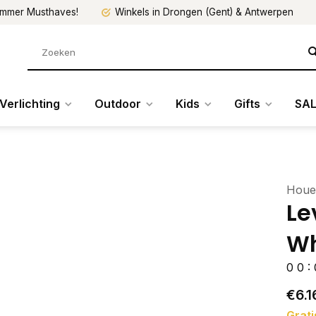
mmer Musthaves!
Winkels in Drongen (Gent) & Antwerpen
Verlichting
Outdoor
Kids
Gifts
SAL
Houe
Le
Wh
0
0
:
€6.1
Grati