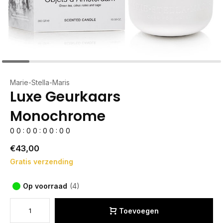
Marie-Stella-Maris
Luxe Geurkaars
Monochrome
0
0
:
0
0
:
0
0
:
0
0
€43,00
Gratis verzending
Op voorraad
(4)
Toevoegen