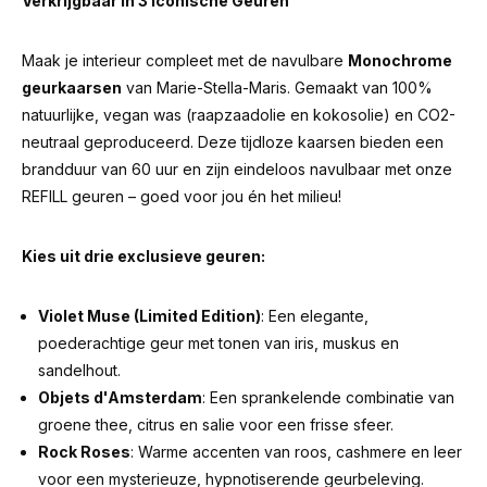
Verkrijgbaar in 3 Iconische Geuren
Maak je interieur compleet met de navulbare
Monochrome
geurkaarsen
van Marie-Stella-Maris. Gemaakt van 100%
natuurlijke, vegan was (raapzaadolie en kokosolie) en CO2-
neutraal geproduceerd. Deze tijdloze kaarsen bieden een
brandduur van 60 uur en zijn eindeloos navulbaar met onze
REFILL geuren – goed voor jou én het milieu!
Kies uit drie exclusieve geuren:
Violet Muse (Limited Edition)
: Een elegante,
poederachtige geur met tonen van iris, muskus en
sandelhout.
Objets d'Amsterdam
: Een sprankelende combinatie van
groene thee, citrus en salie voor een frisse sfeer.
Rock Roses
: Warme accenten van roos, cashmere en leer
voor een mysterieuze, hypnotiserende geurbeleving.