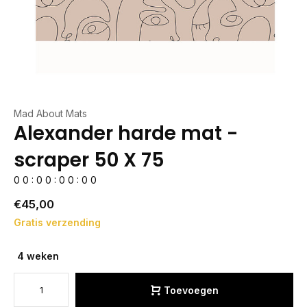
Mad About Mats
Alexander harde mat -
scraper 50 X 75
0
0
:
0
0
:
0
0
:
0
0
€45,00
Gratis verzending
4 weken
Toevoegen