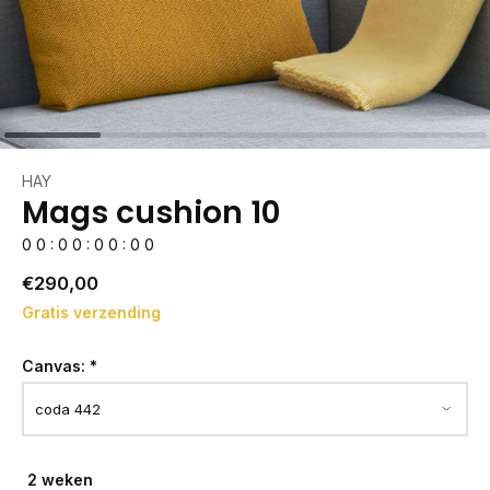
HAY
Mags cushion 10
0
0
:
0
0
:
0
0
:
0
0
€290,00
Gratis verzending
Canvas:
*
2 weken