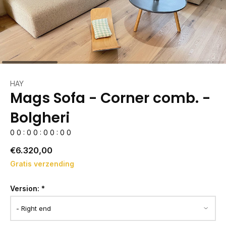
HAY
Mags Sofa - Corner comb. -
Bolgheri
0
0
:
0
0
:
0
0
:
0
0
€6.320,00
Gratis verzending
Version:
*