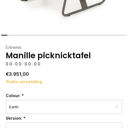
Extremis
Manille picknicktafel
0
0
:
0
0
:
0
0
:
0
0
€3.951,00
Gratis verzending
Colour:
*
Version:
*