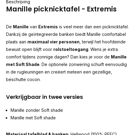
Beschrijving
Manille picknicktafel - Extremis
De
Manille
van
Extremis
is veel meer dan een picknicktafel.
Dankzij de geïntegreerde banken biedt Manille comfortabel
plaats aan
maximaal vier personen
, terwijl het hoofdeinde
bewust open blijft voor
rolstoeltoegang
. Wens je extra
comfort tijdens zonnige dagen? Dan kies je voor de
Manille
met Soft Shade
. De optionele zonwering schuift eenvoudig
in de rugleuningen en creëert meteen een gezellige,
beschutte cocon.
Verkrijgbaar in twee versies
Manille zonder Soft shade
Manille met Soft shade
Materiaal tafelblad & banken:
Hellwood (100% PEFC)