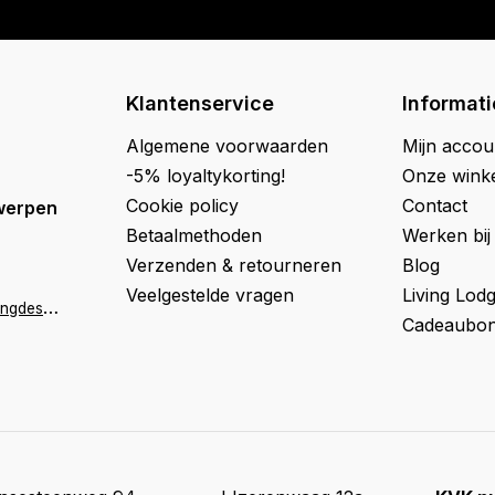
Klantenservice
Informati
Algemene voorwaarden
Mijn accou
-5% loyaltykorting!
Onze wink
Cookie policy
Contact
werpen
Betaalmethoden
Werken bij
Verzenden & retourneren
Blog
Veelgestelde vragen
Living Lod
a
ntwerpen@livingdesign.be
Cadeaubon