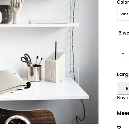
Colo
6 w
-
Larg
R
Buy n
Meer