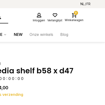
NL
FR
0
Winkelwagen
Inloggen
Verlanglijst
E
NEW
Onze winkels
Blog
g
dia shelf b58 x d47
0
0
:
0
0
:
0
0
4,00
s verzending