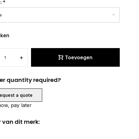
r:
*
eken
+
Toevoegen
er quantity required?
equest a quote
ow, pay later
 van dit merk: