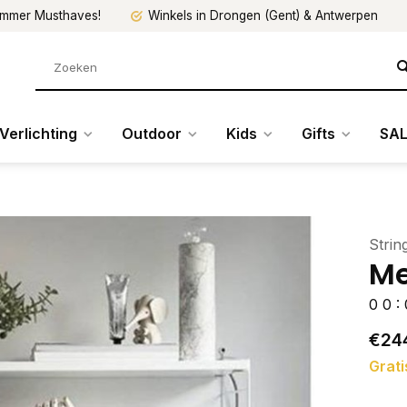
mmer Musthaves!
Winkels in Drongen (Gent) & Antwerpen
Verlichting
Outdoor
Kids
Gifts
SAL
Strin
Me
0
0
:
€24
Grati