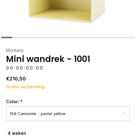
Montana
Mini wandrek - 1001
0
0
:
0
0
:
0
0
:
0
0
€210,50
Gratis verzending
Color:
*
4 weken