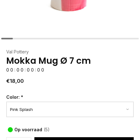
Val Pottery
Mokka Mug Ø 7 cm
0
0
:
0
0
:
0
0
:
0
0
€18,00
Color:
*
Op voorraad
(5)