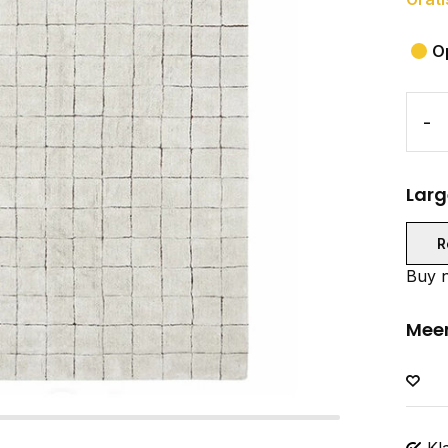
O
-
Larg
R
Buy n
Meer