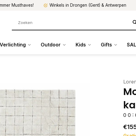
mmer Musthaves!
Winkels in Drongen (Gent) & Antwerpen
Verlichting
Outdoor
Kids
Gifts
SAL
Lore
Mo
ka
0
0
:
€15
Grati