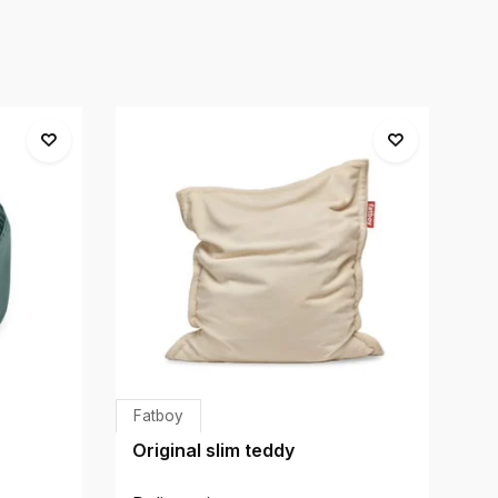
Fatboy
Gr
Original slim teddy
M
kr