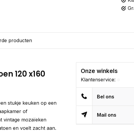
Kl
Gr
rde producten
Onze winkels
oen 120 x160
Klantenservice:
Bel ons
een stukje keuken op een
laapkamer of
Mail ons
at vintage mozaïeken
katoen en voelt zacht aan.