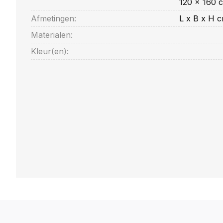
120 x 160 
Afmetingen:
L x B x H 
Materialen:
Kleur(en):