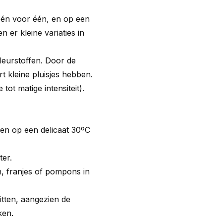
één voor één, en op een
n er kleine variaties in
 kleurstoffen. Door de
t kleine pluisjes hebben.
ot matige intensiteit).
sen op een delicaat 30ºC
er.
n, franjes of pompons in
itten, aangezien de
ken.