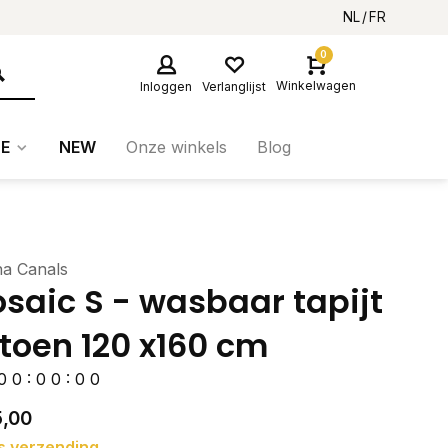
NL
FR
0
Winkelwagen
Inloggen
Verlanglijst
E
NEW
Onze winkels
Blog
na Canals
saic S - wasbaar tapijt
toen 120 x160 cm
0
0
:
0
0
:
0
0
5,00
s verzending