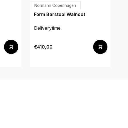
Normann Copenhagen
N
Form Barstool Walnoot
Fo
Deliverytime
De
€1
€410,00
€