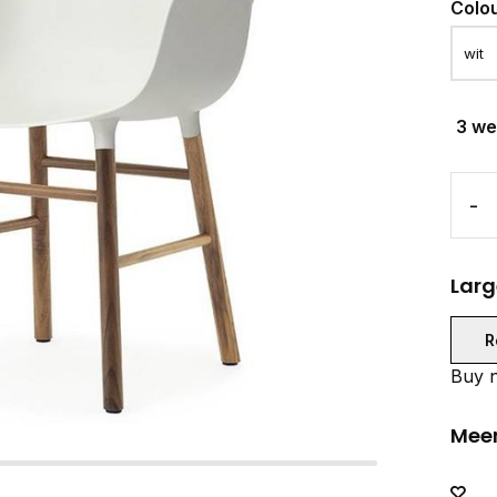
Colo
3 w
-
Larg
R
Buy n
Meer