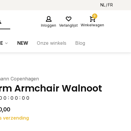
NL
FR
0
Winkelwagen
Inloggen
Verlanglijst
E
NEW
Onze winkels
Blog
ann Copenhagen
rm Armchair Walnoot
0
0
:
0
0
:
0
0
0,00
s verzending