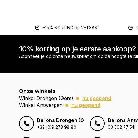
-15% KORTING op VETSAK
10% korting op je eerste aankoop?
Abonneer je op onze nieuwsbrief om op de hoogte te bli
Onze winkels
Winkel Drongen (Gent):
nu geopend
Winkel Antwerpen:
nu geopend
Bel ons Drongen (Gent)
Bel ons Ant
+32 (0)9 273 98 80
03 502 77 54