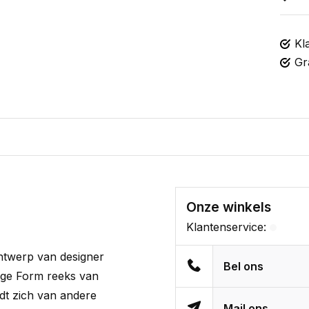
Kl
Gr
Onze winkels
Klantenservice:
ntwerp van designer
Bel ons
ige Form reeks van
t zich van andere
Mail ons