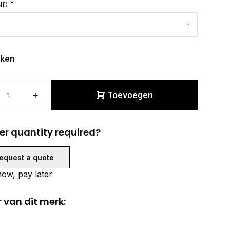
ur:
*
eken
+
Toevoegen
er quantity required?
equest a quote
ow, pay later
 van dit merk: