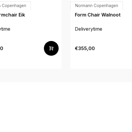
 Copenhagen
Normann Copenhagen
rmchair Eik
Form Chair Walnoot
ytime
Deliverytime
00
€355,00