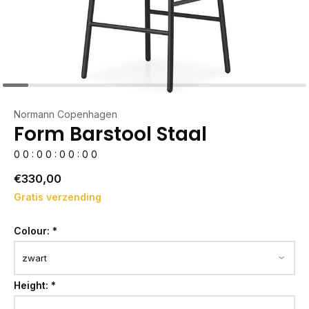
Normann Copenhagen
Form Barstool Staal
0
0
:
0
0
:
0
0
:
0
0
€330,00
Gratis verzending
Colour:
*
Height:
*