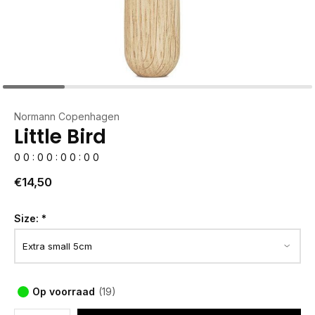
Normann Copenhagen
Little Bird
0
0
:
0
0
:
0
0
:
0
0
€14,50
Size:
*
Op voorraad
(19)