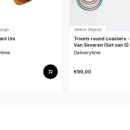
esign
Valerie Objects
nt Uni
Trivets round coasters -
Van Severen (Set van 5)
ytime
Deliverytime
€99,00