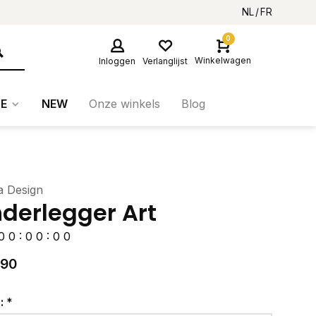
NL
FR
0
Winkelwagen
Inloggen
Verlanglijst
E
NEW
Onze winkels
Blog
a Design
derlegger Art
0
0
:
0
0
:
0
0
,90
r:
*