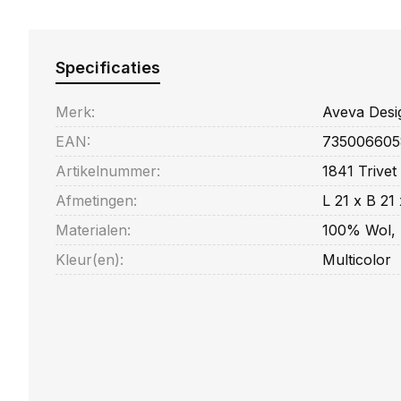
Specificaties
Merk:
Aveva Desi
EAN:
735006605
Artikelnummer:
1841 Trivet
Afmetingen:
L 21 x B 21
Materialen:
100% Wol, 
Kleur(en):
Multicolor