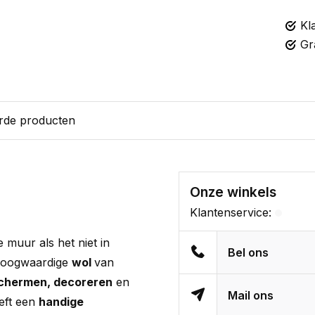
Kl
Gr
rde producten
Onze winkels
Klantenservice:
 muur als het niet in
Bel ons
oogwaardige
wol
van
chermen, decoreren
en
Mail ons
eeft een
handige