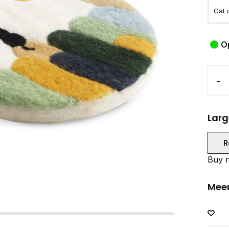
O
-
Larg
R
Buy n
Meer