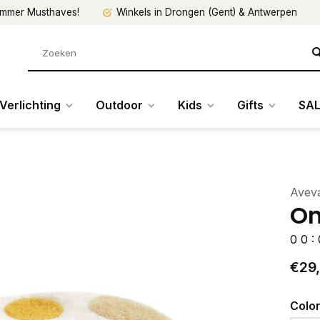
mmer Musthaves!
Winkels in Drongen (Gent) & Antwerpen
Verlichting
Outdoor
Kids
Gifts
SAL
Avev
On
0
0
:
€29
Colo