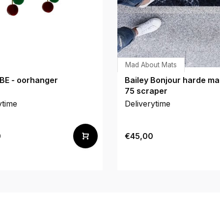
Mad About Mats
BE - oorhanger
Bailey Bonjour harde ma
75 scraper
ytime
Deliverytime
0
€45,00