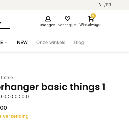
NL
FR
0
Winkelwagen
Inloggen
Verlanglijst
E
NEW
Onze winkels
Blog
 fatale
rhanger basic things 1
0
0
:
0
0
:
0
0
,00
s verzending