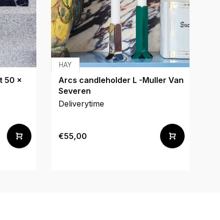
HAY
t 50 x
Arcs candleholder L -Muller Van
Severen
Deliverytime
€55,00