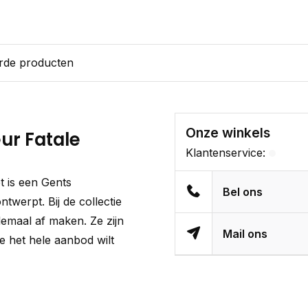
rde producten
Onze winkels
eur Fatale
Klantenservice:
 is een Gents
Bel ons
twerpt. Bij de collectie
helemaal af maken. Ze zijn
Mail ons
je het hele aanbod wilt