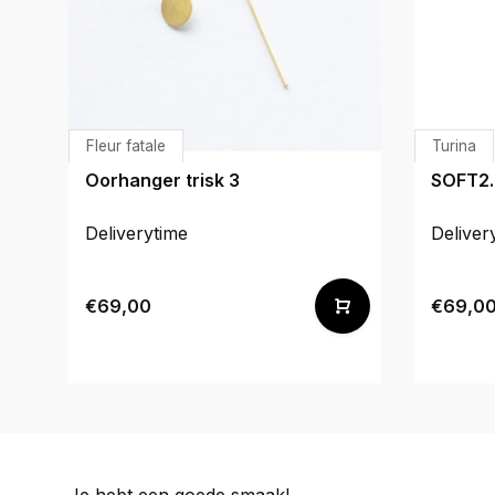
Fleur fatale
Turina
Oorhanger trisk 3
SOFT2.
Deliverytime
Deliver
€69,00
€69,0
Je hebt een goede smaak!