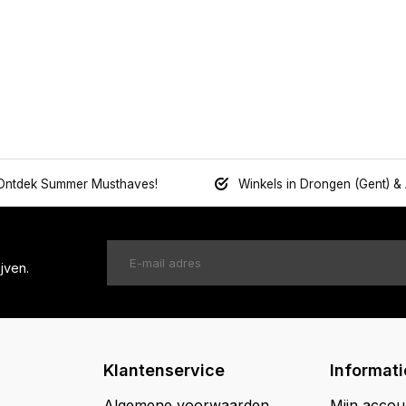
Ontdek Summer Musthaves!
Winkels in Drongen (Gent) &
jven.
Klantenservice
Informati
Algemene voorwaarden
Mijn accou