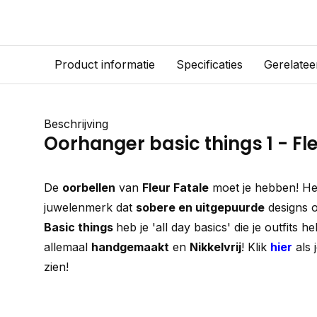
Product informatie
Specificaties
Gerelatee
Beschrijving
Oorhanger basic things 1 - Fl
De
oorbellen
van
Fleur Fatale
moet je hebben! Het
juwelenmerk dat
sobere en uitgepuurde
designs on
Basic things
heb je 'all day basics' die je outfits 
allemaal
handgemaakt
en
Nikkelvrij
! Klik
hier
als 
zien!