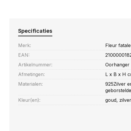
Specificaties
Merk:
Fleur fatale
EAN:
210000018
Artikelnummer:
Oorhanger b
Afmetingen:
L x B x H 
Materialen:
925Zilver e
geborsteld
Kleur(en):
goud, zilve