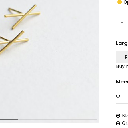
O
-
Larg
R
Buy n
Meer
Kl
Gr