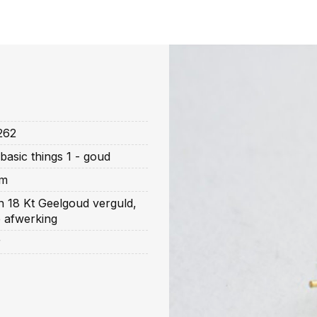
262
asic things 1 - goud
cm
n 18 Kt Geelgoud verguld,
e afwerking
r