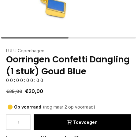
LULU Copenhagen
Oorringen Confetti Dangling
(1 stuk) Goud Blue
0
0
:
0
0
:
0
0
:
0
0
€20,00
€25,00
Op voorraad
(nog maar 2 op voorraad)
Toevoegen