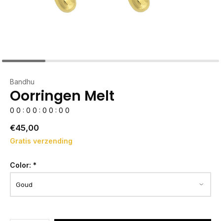
Bandhu
Oorringen Melt
0
0
:
0
0
:
0
0
:
0
0
€45,00
Gratis verzending
Color:
*