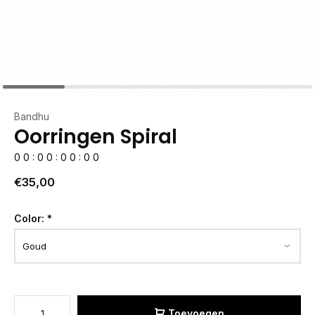
Bandhu
Oorringen Spiral
0
0
:
0
0
:
0
0
:
0
0
€35,00
Color:
*
Toevoegen