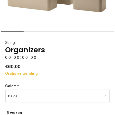
String
Organizers
0
0
:
0
0
:
0
0
:
0
0
€60,00
Gratis verzending
Color:
*
6 weken