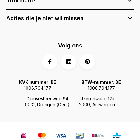
Informatie
Acties die je niet wil missen
Volg ons
KVK nummer:
BE
BTW-nummer:
BE
1006.794.177
1006.794.177
Deinsesteenweg 94
IJzerenwaag 12a
9031, Drongen (Gent)
2000, Antwerpen