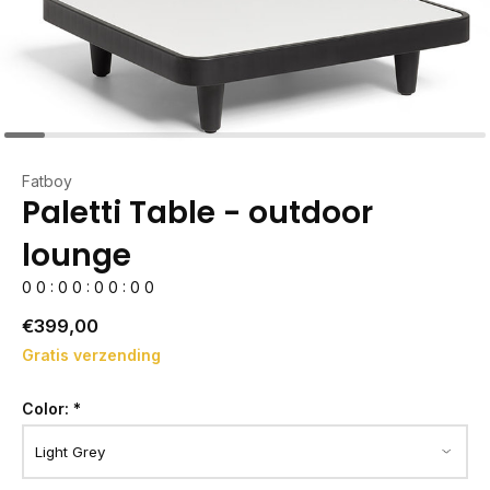
Fatboy
Paletti Table - outdoor
lounge
0
0
:
0
0
:
0
0
:
0
0
€399,00
Gratis verzending
Color:
*