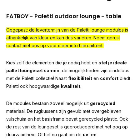
FATBOY - Paletti outdoor lounge - table
Opgepast: de levertermijn van de Paletti lounge modules is
afhankelijk van kleur en kan dus variëren. Neem gerust
contact met ons op voor meer info hieromtrent.
Kies zelf de elementen die je nodig hebt en
stel je ideale
pallet loungeset samen
, de mogelijkheden zijn eindeloos
met de Paletti collectie! Naast
flexibiliteit
en
comfort
biedt
Paletti ook hoogwaardige
kwaliteit
.
De modules bestaan zoveel mogelijk uit
gerecycled
materiaal. De rugkussens zijn gevuld met overgebleven
vulschuim en het basisframe bevat gerecycled plastic. Ook
de rest van de loungeset is geproduceerd met het oog op
duurzaamheid. Of het nu gaat om de
uv- en