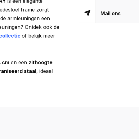
AY
is een elegante
ledestoel frame zorgt
Mail ons
ijl de armleuningen een
leuningen? Ontdek ook de
collectie
of bekijk meer
4 cm
en een
zithoogte
aniseerd staal
, ideaal