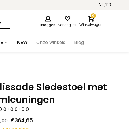
NL
FR
0
Winkelwagen
Inloggen
Verlanglijst
E
NEW
Onze winkels
Blog
lissade Sledestoel met
mleuningen
0
0
:
0
0
:
0
0
€364,65
,00
s verzending