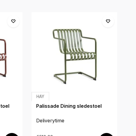
HAY
H
toel
Palissade Dining sledestoel
So
ch
Deliverytime
De