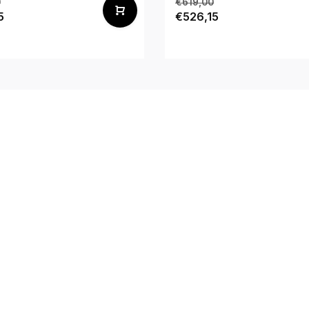
0
€619,00
5
€526,15