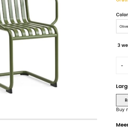
Colo
3 w
-
Larg
R
Buy n
Meer