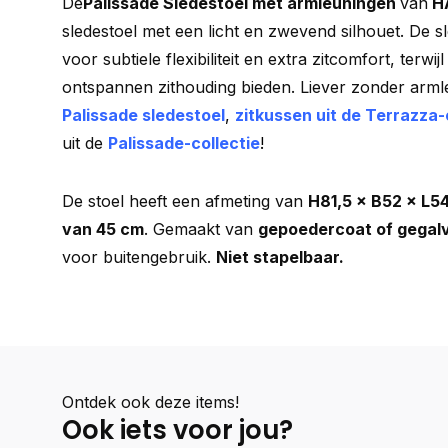
De
Palissade Sledestoel met armleuningen
van
H
sledestoel met een licht en zwevend silhouet. De s
voor subtiele flexibiliteit en extra zitcomfort, terw
ontspannen zithouding bieden. Liever zonder arm
Palissade sledestoel
,
zitkussen uit de Terrazza-
uit de
Palissade-collectie
!
De stoel heeft een afmeting van
H81,5 × B52 × L5
van 45 cm
. Gemaakt van
gepoedercoat of gegalv
voor buitengebruik.
Niet stapelbaar.
Ontdek ook deze items!
Ook iets voor jou?