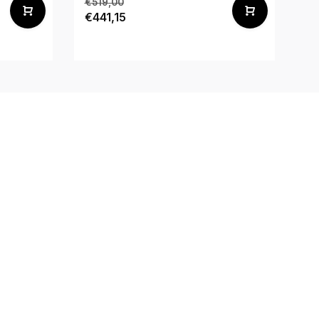
€519,00
€1
€441,15
€