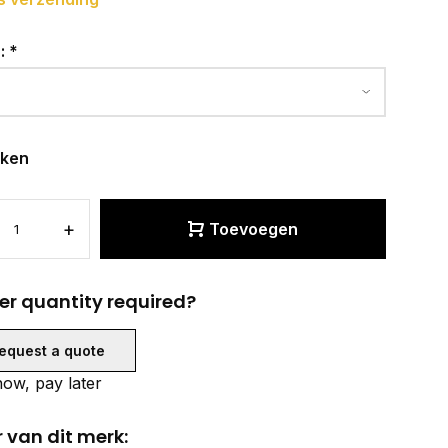
r:
*
eken
+
Toevoegen
er quantity required?
equest a quote
ow, pay later
 van dit merk: