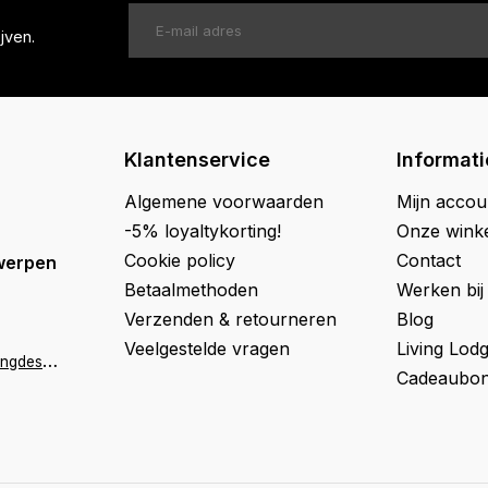
jven.
Klantenservice
Informati
Algemene voorwaarden
Mijn accou
-5% loyaltykorting!
Onze wink
Cookie policy
Contact
werpen
Betaalmethoden
Werken bij
Verzenden & retourneren
Blog
Veelgestelde vragen
Living Lod
a
ntwerpen@livingdesign.be
Cadeaubon