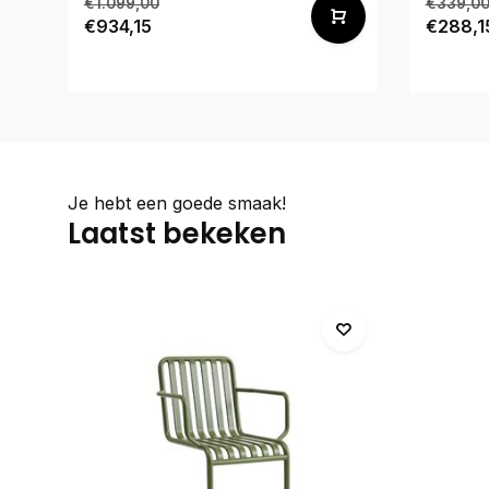
€1.099,00
€339,0
€934,15
€288,1
Je hebt een goede smaak!
Laatst bekeken