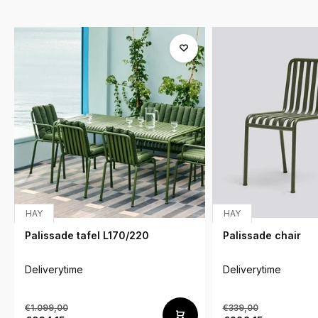
HAY
HAY
Palissade tafel L170/220
Palissade chair
Deliverytime
Deliverytime
€1.099,00
€339,00