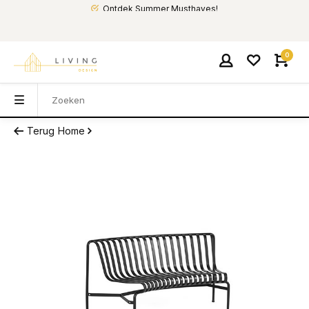
Ontdek Summer Musthaves!
0
Terug
Home