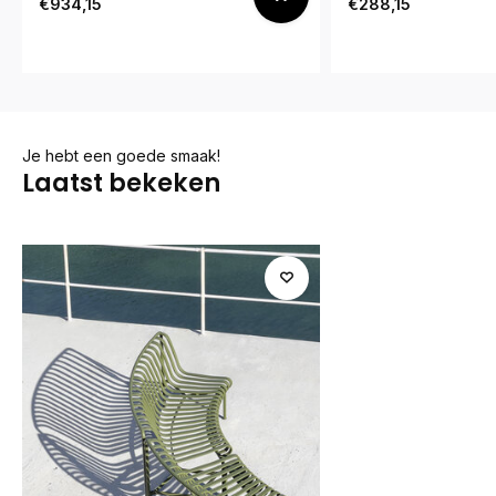
€934,15
€288,15
Je hebt een goede smaak!
Laatst bekeken