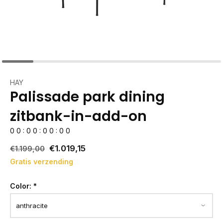
HAY
Palissade park dining
zitbank-in-add-on
0
0
:
0
0
:
0
0
:
0
0
€1.019,15
€1.199,00
Gratis verzending
Color:
*