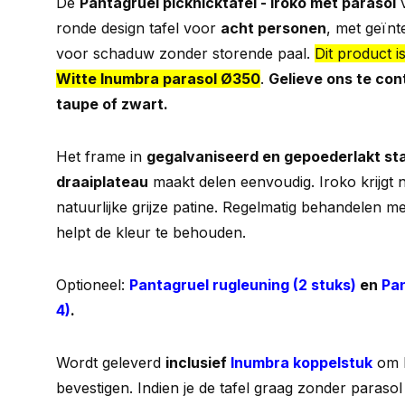
De
Pantagruel picknicktafel - Iroko met parasol
ronde design tafel voor
acht personen
, met geïn
voor schaduw zonder storende paal.
Dit product i
Witte Inumbra parasol Ø350
.
Gelieve ons te co
taupe of zwart.
Het frame in
gegalvaniseerd en gepoederlakt st
draaiplateau
maakt delen eenvoudig. Iroko krijgt n
natuurlijke grijze patine. Regelmatig behandelen m
helpt de kleur te behouden.
Optioneel:
Pantagruel rugleuning (2 stuks)
en
Pan
4)
.
Wordt geleverd
inclusief
Inumbra koppelstuk
om P
bevestigen. Indien je de tafel graag zonder parasol 