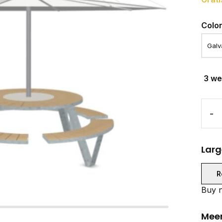
Colo
3 w
-
Larg
R
Buy n
Meer