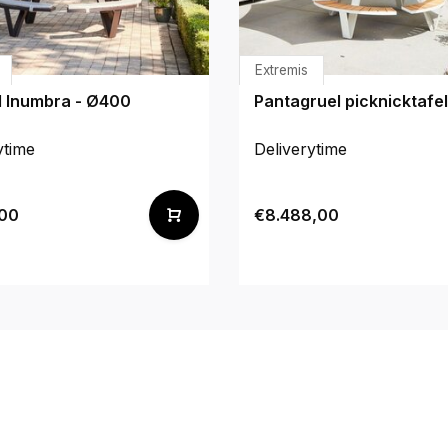
Extremis
l Inumbra - Ø400
Pantagruel picknicktafel
ytime
Deliverytime
,00
€8.488,00