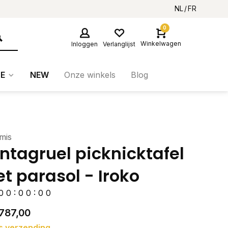
NL
FR
0
Winkelwagen
Inloggen
Verlanglijst
E
NEW
Onze winkels
Blog
mis
ntagruel picknicktafel
t parasol - Iroko
0
0
:
0
0
:
0
0
787,00
s verzending