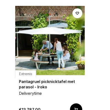
Extremis
Pantagruel picknicktafel met
parasol - Iroko
Deliverytime
€13.787,00