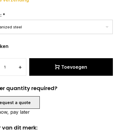
r:
*
eken
+
Toevoegen
er quantity required?
equest a quote
ow, pay later
 van dit merk: