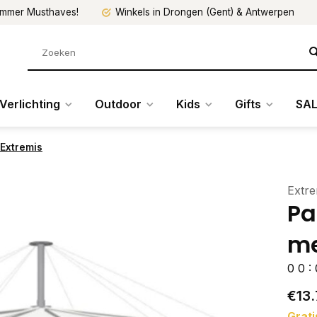
mmer Musthaves!
Winkels in Drongen (Gent) & Antwerpen
Verlichting
Outdoor
Kids
Gifts
SAL
 Extremis
Extre
Pa
me
0
0
:
€13.
Grati