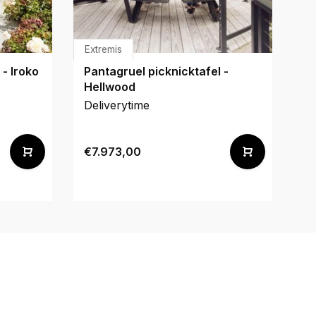
Extremis
Ex
 - Iroko
Pantagruel picknicktafel -
Ho
Hellwood
Deliverytime
De
€7.973,00
€6