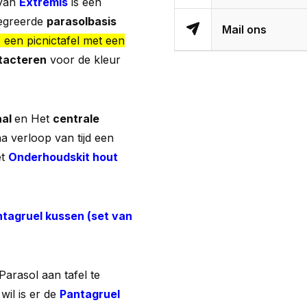
van
Extremis
is een
tegreerde
parasolbasis
Mail ons
s een picnictafel met een
ntacteren
voor de kleur
aal
en Het
centrale
a verloop van tijd een
et
Onderhoudskit hout
tagruel kussen (set van
arasol aan tafel te
wil is er de
Pantagruel