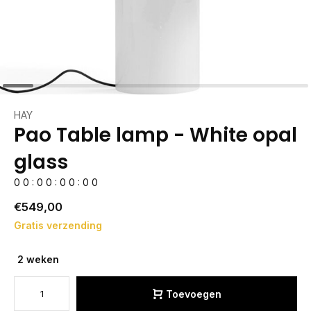
HAY
Pao Table lamp - White opal
glass
0
0
:
0
0
:
0
0
:
0
0
€549,00
Gratis verzending
2 weken
Toevoegen