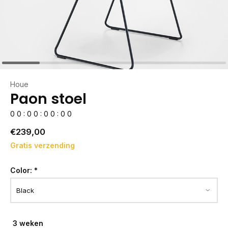
Houe
Paon stoel
0
0
:
0
0
:
0
0
:
0
0
€239,00
Gratis verzending
Color:
*
3 weken