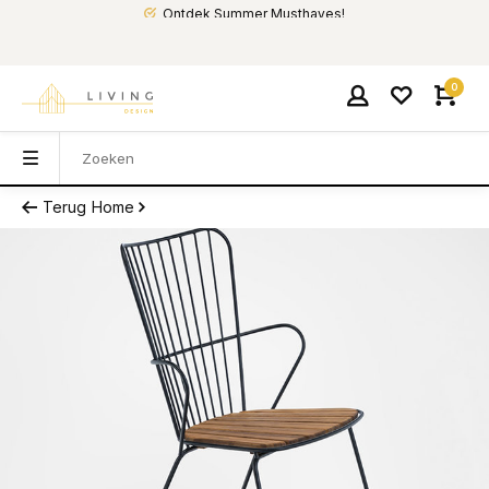
Ontdek Summer Musthaves!
0
Terug
Home