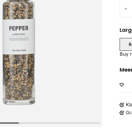
-
Larg
R
Buy n
Meer
Kl
Gr