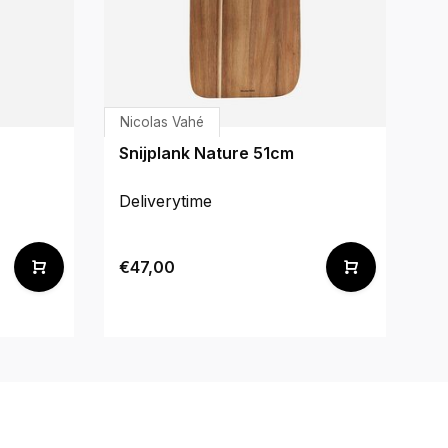
Nicolas Vahé
Ni
Snijplank Nature 51cm
Gi
Deliverytime
De
€47,00
€