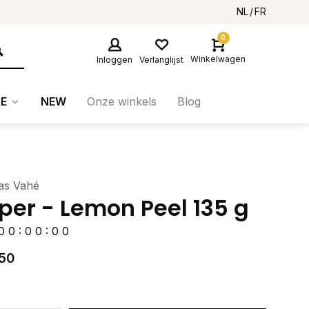
NL
FR
0
Winkelwagen
Inloggen
Verlanglijst
E
NEW
Onze winkels
Blog
as Vahé
per - Lemon Peel 135 g
0
0
:
0
0
:
0
0
50