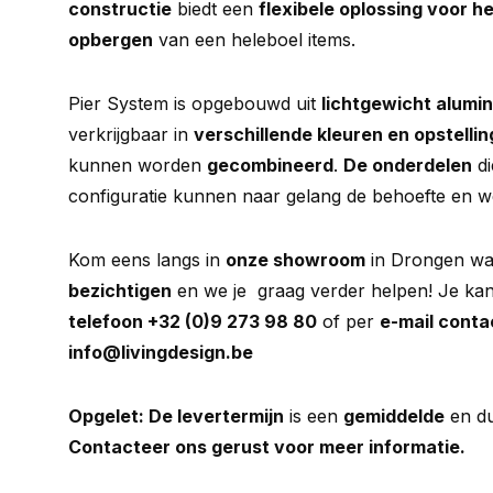
constructie
biedt een
flexibele oplossing voor h
opbergen
van een heleboel items.
Pier System is opgebouwd uit
lichtgewicht alumi
verkrijgbaar in
verschillende kleuren en opstelli
kunnen worden
gecombineerd
.
De onderdelen
di
configuratie kunnen naar gelang de behoefte en
Kom eens langs in
onze showroom
in Drongen waa
bezichtigen
en we je graag verder helpen! Je kan
telefoon +32 (0)9 273 98 80
of per
e-mail conta
info@livingdesign.be
Opgelet: De levertermijn
is een
gemiddelde
en d
Contacteer ons gerust voor meer informatie.