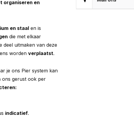
et organiseren en
nium
en staal
en is
ngen
die met elkaar
e deel uitmaken van deze
 wens worden
verplaatst
.
r je ons Pier system kan
 ons gerust ook per
cteren:
us
indicatief
.