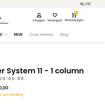
NL
FR
0
Winkelwagen
Inloggen
Verlanglijst
E
NEW
Onze winkels
Blog
er System 11 - 1 column
0
0
:
0
0
:
0
0
0,00
s verzending