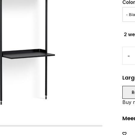
Colo
2 w
-
Larg
R
Buy n
Meer