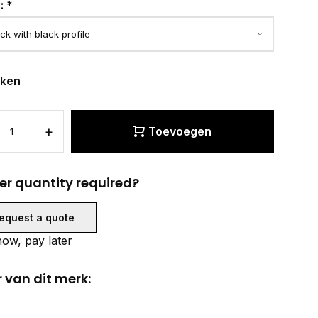
r:
*
eken
+
Toevoegen
er quantity required?
equest a quote
ow, pay later
 van dit merk: