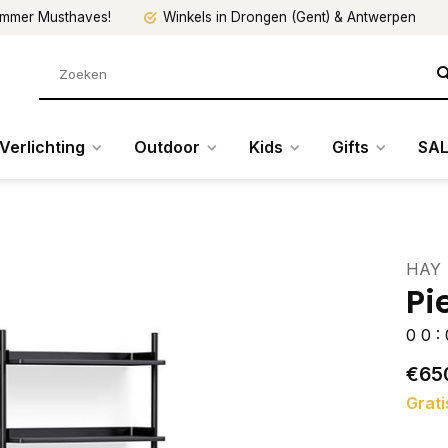
mmer Musthaves!
Winkels in Drongen (Gent) & Antwerpen
Verlichting
Outdoor
Kids
Gifts
SAL
HAY
Pi
0
0
:
€65
Grati