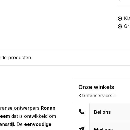
Kl
Gr
rde producten
Onze winkels
Klantenservice:
 Franse ontwerpers
Ronan
Bel ons
teem
dat is ontwikkeld om
nsstijl. De
eenvoudige
Mail ons