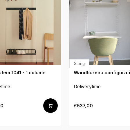
String
stem 1041 - 1 column
Wandbureau configurati
ytime
Deliverytime
00
€537,00