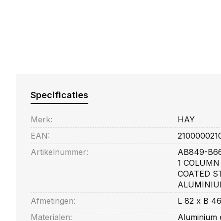
Specificaties
Merk:
HAY
EAN:
210000021
Artikelnummer:
AB849-B66
1 COLUMN
COATED ST
ALUMINIU
Afmetingen:
L 82 x B 4
Materialen:
Aluminium e