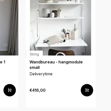
String
M
e 1
Wandbureau - hangmodule
Le
small
Deliverytime
De
€416,00
€