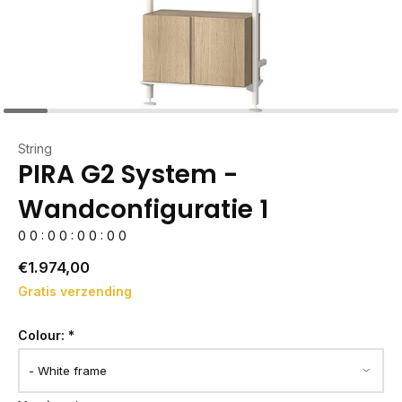
String
PIRA G2 System -
Wandconfiguratie 1
0
0
:
0
0
:
0
0
:
0
0
€1.974,00
Gratis verzending
Colour:
*