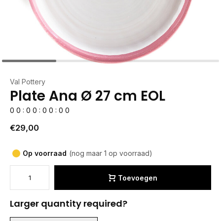
Val Pottery
Plate Ana Ø 27 cm EOL
0
0
:
0
0
:
0
0
:
0
0
€29,00
Op voorraad
(nog maar 1 op voorraad)
Toevoegen
Larger quantity required?