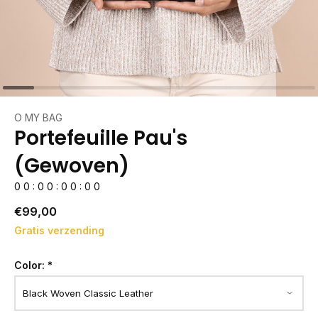
O MY BAG
Portefeuille Pau's
(Gewoven)
0
0
:
0
0
:
0
0
:
0
0
€99,00
Gratis verzending
Color:
*