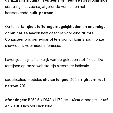
dankzij zijn modulair systeem
. Hij heeft een gestroomlijnde
uitstraling met zachte, afgeronde vormen en het
kenmerkende
quilt-patroon.
Quilton's
talrijke
stofferingsmogelijkheden
en
oneindige
combinaties
maken hem geschikt voor elke
ruimte
.
Contacteer ons per e-mail of telefoon of kom langs in onze
showrooms voor meer informatie.
Levertijden zijn afhankelijk van de gekozen stof / kleur. De
termijnen op onze website zijn slechts ter indicatie.
specificaties: modules
chaise longue
: 402 +
right armrest
narrow
: 201
afmetingen:
B252,5 x D143 x H72 cm - 41cm zithoogte -
stof
en kleur:
Flamiber Dark Blue