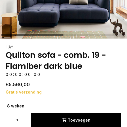
HAY
Quilton sofa - comb. 19 -
Flamiber dark blue
0
0
:
0
0
:
0
0
:
0
0
€5.560,00
Gratis verzending
8 weken
Toevoegen