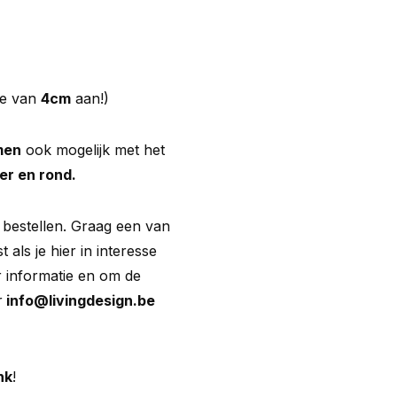
te van
4cm
aan!)
men
ook mogelijk met het
per en rond.
 bestellen. Graag een van
als je hier in interesse
 informatie en om de
r
info@livingdesign.be
nk
!