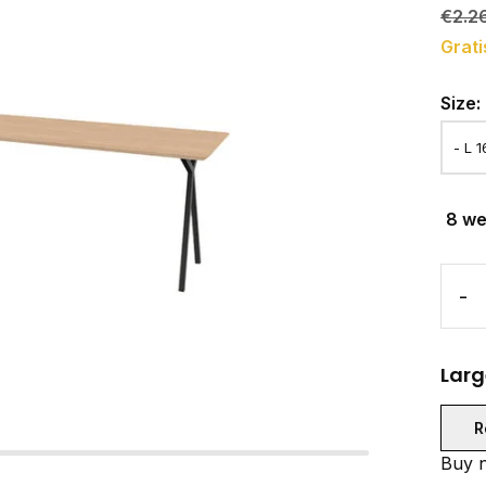
€2.2
Grati
Size:
8 w
-
Larg
R
Buy n