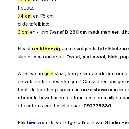
hoogte:
74 cm
en 75 cm
dikte tafelblad:
3 cm
en 4 cm (Vanaf
B 260 cm
raadt men een dik
Naast
rechthoekig
zijn de volgende
tafelbladvor
slim x-type onderstel:
Ovaal, plat ovaal, blob, pa
Alles wat in
geel
staat, kan je hier aanduiden om te
de vele andere afwerkingen? Contacteer ons gerust 
hebt. Je kan langs komen in
onze showroom
voor
stalen
te bezichtigen of stuur ons een mailtje naa
of geef ons een belletje naar
092739880.
Klik
hier
voor de volledige collectie van
Studio He