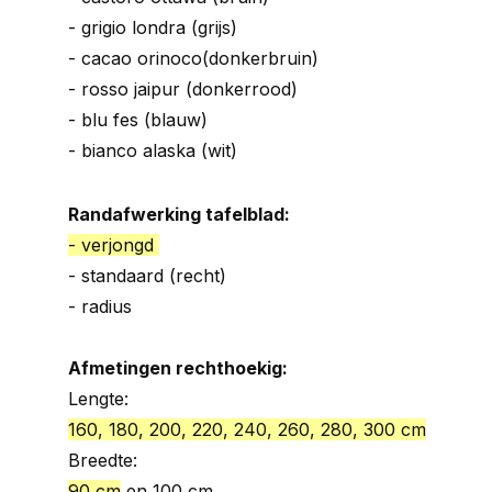
- grigio londra (grijs)
- cacao orinoco(donkerbruin)
- rosso jaipur (donkerrood)
- blu fes (blauw)
- bianco alaska (wit)
Randafwerking tafelblad:
- verjongd
- standaard (recht)
- radius
Afmetingen rechthoekig:
Lengte:
160, 180, 200, 220, 240, 260, 280, 300 cm
Breedte:
90 cm
en 100 cm