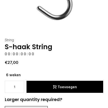
String
S-haak String
0
0
:
0
0
:
0
0
:
0
0
€27,00
6 weken
Toevoegen
Larger quantity required?