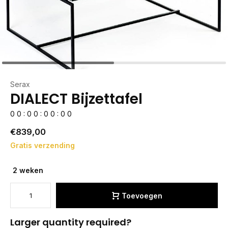
Serax
DIALECT Bijzettafel
0
0
:
0
0
:
0
0
:
0
0
€839,00
Gratis verzending
2 weken
Toevoegen
Larger quantity required?