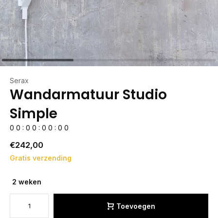
Serax
Wandarmatuur Studio
Simple
0
0
:
0
0
:
0
0
:
0
0
€242,00
Gratis verzending
2 weken
Toevoegen