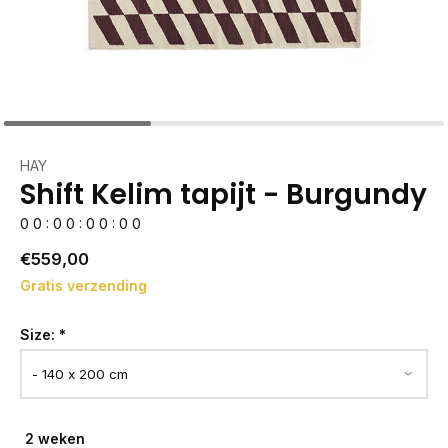
HAY
Shift Kelim tapijt - Burgundy
0
0
:
0
0
:
0
0
:
0
0
€559,00
Gratis verzending
Size:
*
2 weken