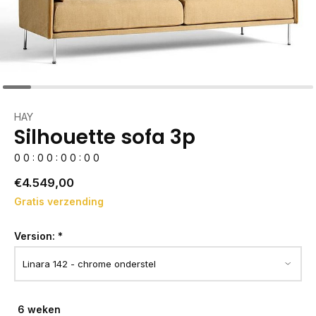
HAY
Silhouette sofa 3p
0
0
:
0
0
:
0
0
:
0
0
€4.549,00
Gratis verzending
Version:
*
6 weken