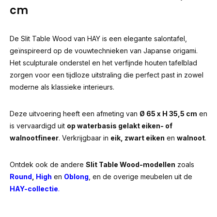
cm
De Slit Table Wood van HAY is een elegante salontafel,
geïnspireerd op de vouwtechnieken van Japanse origami.
Het sculpturale onderstel en het verfijnde houten tafelblad
zorgen voor een tijdloze uitstraling die perfect past in zowel
moderne als klassieke interieurs.
Deze uitvoering heeft een afmeting van
Ø 65 x H 35,5 cm
en
is vervaardigd uit
op waterbasis gelakt eiken- of
walnootfineer
. Verkrijgbaar in
eik, zwart eiken
en
walnoot
.
Ontdek ook de andere
Slit Table Wood-modellen
zoals
Round
,
High
en
Oblong
, en de overige meubelen uit de
HAY-collectie
.