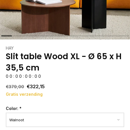
HAY
Slit table Wood XL - Ø 65 x H
35,5 cm
0
0
:
0
0
:
0
0
:
0
0
€322,15
€379,00
Gratis verzending
Color:
*