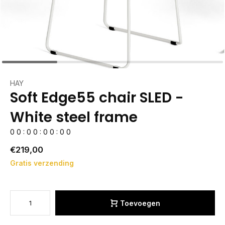
HAY
Soft Edge55 chair SLED -
White steel frame
0
0
:
0
0
:
0
0
:
0
0
€219,00
Gratis verzending
Toevoegen