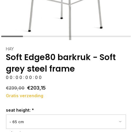
HAY
Soft Edge80 barkruk - Soft
grey steel frame
0
0
:
0
0
:
0
0
:
0
0
€203,15
€239,00
Gratis verzending
seat height:
*