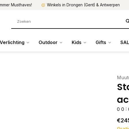
mmer Musthaves!
Winkels in Drongen (Gent) & Antwerpen
Verlichting
Outdoor
Kids
Gifts
SAL
Muut
St
ac
0
0
:
€24
Grati