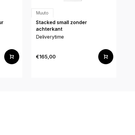
Muuto
M
ur
Stacked small zonder
S
achterkant
a
Deliverytime
De
€165,00
€