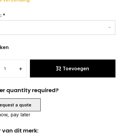
r:
*
eken
+
Toevoegen
er quantity required?
equest a quote
ow, pay later
 van dit merk: