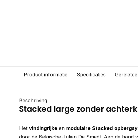
Product informatie
Specificaties
Gerelatee
Beschrijving
Stacked large zonder achter
Het
vindingrijke
en
modulaire
Stacked
opbergs
door de Belgische Julien De Smedt. Aan de hand 