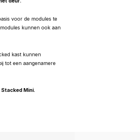
met deur
.
basis voor de modules te
De modules kunnen ook aan
acked kast kunnen
ij tot een aangenamere
e
Stacked Mini
.