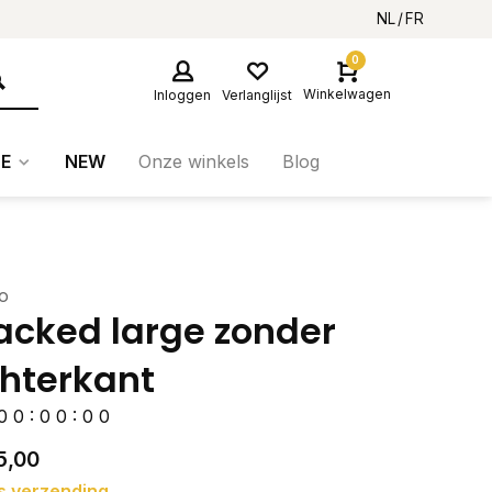
NL
FR
0
Winkelwagen
Inloggen
Verlanglijst
E
NEW
Onze winkels
Blog
o
acked large zonder
hterkant
0
0
:
0
0
:
0
0
5,00
s verzending