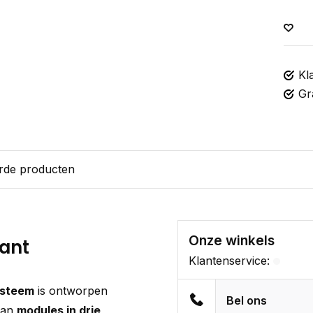
Kl
Gr
rde producten
Onze winkels
kant
Klantenservice:
ysteem
is ontworpen
Bel ons
van
modules in drie