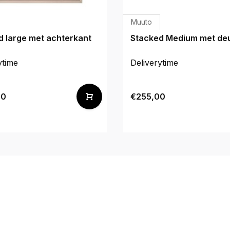
Muuto
d large met achterkant
Stacked Medium met de
ytime
Deliverytime
00
€255,00