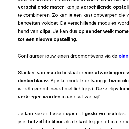
verschillende maten
kan je
verschillende
opstel
te combineren. Zo kan je een kast ontwerpen die v
behoeften voldoet. De verschillende modules wor
hand van
clips
. Je kan dus
op eender welk mome
tot een nieuwe opstelling
.
Configureer jouw eigen droomontwerp via de
plan
Stacked van
muuto
bestaat in
vier afwerkingen
:
w
donkerblauw
. Bij elke module ontvang je
twee
cli
wordt gecombineerd met lichtgrijs). Deze clips
kun
verkregen worden
in een set van vijf.
Je kan kiezen tussen
open
of
gesloten
modules. D
je in
hetzelfde
kleur
als de kast krijgen of in een
a