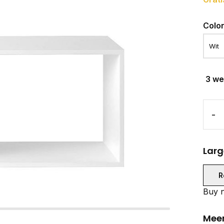
Colo
3 w
-
Larg
R
Buy n
Meer