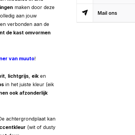
lingen
maken door deze
Mail ons
olledig aan jouw
den verbonden aan de
nt de kast omvormen
ner van muuto
!
it
,
lichtgrijs
,
eik
en
ps
in het juiste kleur (eik
nen ook afzonderlijk
e achtergrondplaat kan
ccentkleur
(wit of dusty