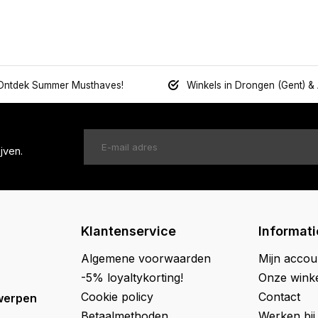
Ontdek Summer Musthaves!
Winkels in Drongen (Gent) &
jven.
Klantenservice
Informati
Algemene voorwaarden
Mijn accou
-5% loyaltykorting!
Onze wink
Cookie policy
Contact
werpen
Betaalmethoden
Werken bij