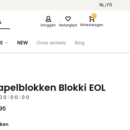
NL
FR
0
Winkelwagen
Inloggen
Verlanglijst
E
NEW
Onze winkels
Blog
apelblokken Blokki EOL
0
0
:
0
0
:
0
0
95
eken