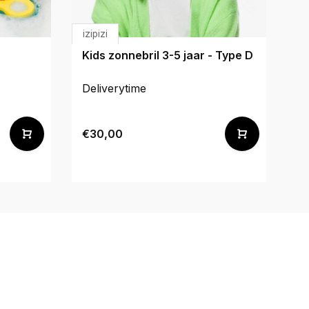
izipizi
M
Kids zonnebril 3-5 jaar - Type D
M
Deliverytime
De
€30,00
€