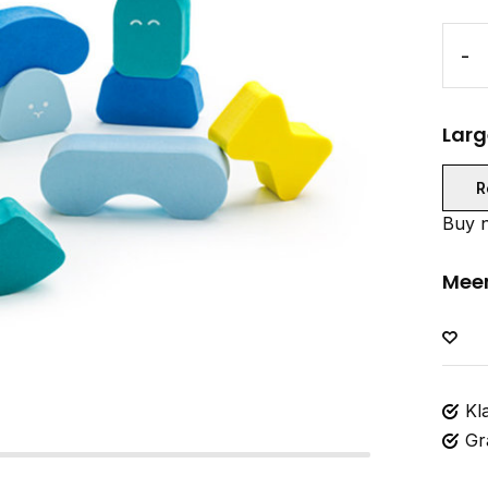
-
Larg
R
Buy n
Meer
Kl
Gr