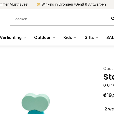
mmer Musthaves!
Winkels in Drongen (Gent) & Antwerpen
Verlichting
Outdoor
Kids
Gifts
SAL
Quut
St
0
0
:
€19,
2 w