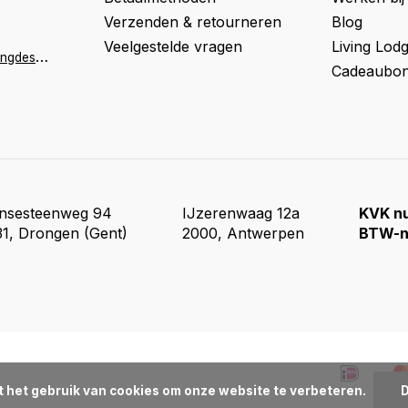
Verzenden & retourneren
Blog
Veelgestelde vragen
Living Lod
a
ntwerpen@livingdesign.be
Cadeaubon
insesteenweg 94
IJzerenwaag 12a
KVK n
1, Drongen (Gent)
2000, Antwerpen
BTW-n
t het gebruik van cookies om onze website te verbeteren.
D