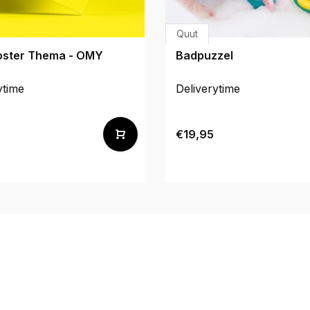
Quut
oster Thema - OMY
Badpuzzel
ytime
Deliverytime
€19,95