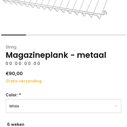
String
Magazineplank - metaal
0
0
:
0
0
:
0
0
:
0
0
€90,00
Gratis verzending
Color:
*
6 weken