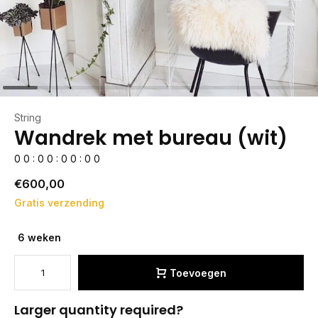
String
Wandrek met bureau (wit)
0
0
:
0
0
:
0
0
:
0
0
€600,00
Gratis verzending
6 weken
Toevoegen
Larger quantity required?