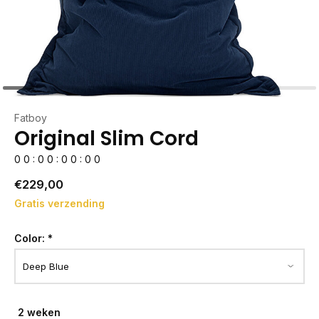
Fatboy
Original Slim Cord
0
0
:
0
0
:
0
0
:
0
0
€229,00
Gratis verzending
Color:
*
2 weken