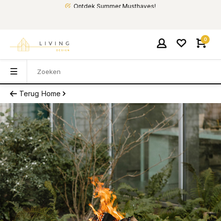
Ontdek Summer Musthaves!
0
Terug
Home