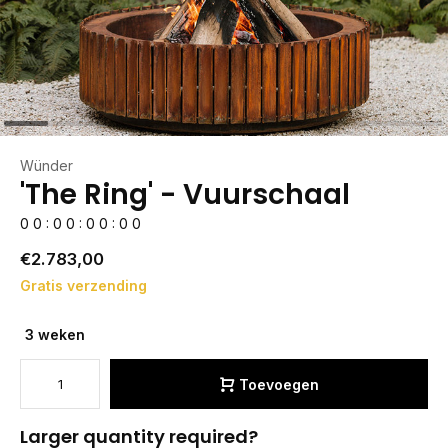
Wünder
'The Ring' - Vuurschaal
0
0
:
0
0
:
0
0
:
0
0
€2.783,00
Gratis verzending
3 weken
Toevoegen
Larger quantity required?