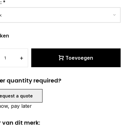
r:
*
eken
+
Toevoegen
er quantity required?
equest a quote
ow, pay later
 van dit merk: