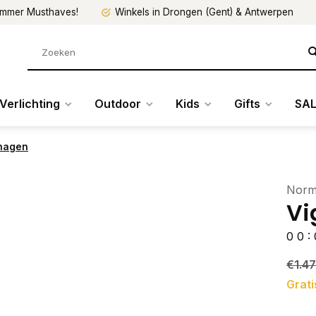
mmer Musthaves!
Winkels in Drongen (Gent) & Antwerpen
Verlichting
Outdoor
Kids
Gifts
SAL
nhagen
Norm
Vi
0
0
:
€1.4
Grati