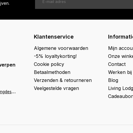
jven.
Klantenservice
Informati
Algemene voorwaarden
Mijn accou
-5% loyaltykorting!
Onze wink
Cookie policy
Contact
werpen
Betaalmethoden
Werken bij
Verzenden & retourneren
Blog
Veelgestelde vragen
Living Lod
a
ntwerpen@livingdesign.be
Cadeaubon