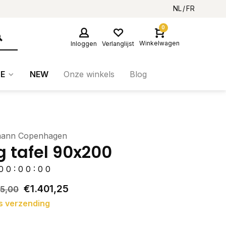
NL
FR
0
Winkelwagen
Inloggen
Verlanglijst
E
NEW
Onze winkels
Blog
ann Copenhagen
g tafel 90x200
0
0
:
0
0
:
0
0
€1.401,25
75,00
s verzending