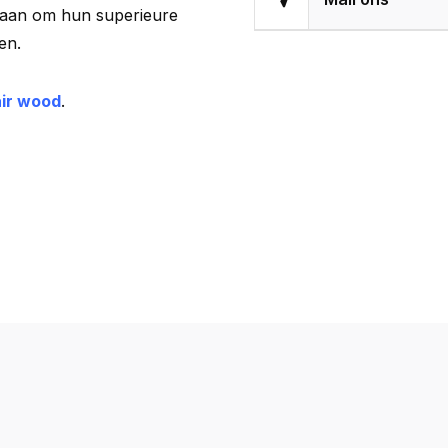
staan om hun superieure
en.
air wood
.