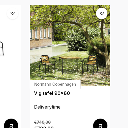
Normann Copenhagen
Pe
Vig tafel 90x80
F
Deliverytime
De
€740,00
€3