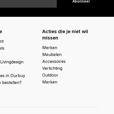
Abonneer
e
Acties die je niet wil
missen
nt
Merken
els
Meubelen
Accessoires
 Livingdesign
Verlichting
Outdoor
ges in Durbuy
Merken
 bestellen?