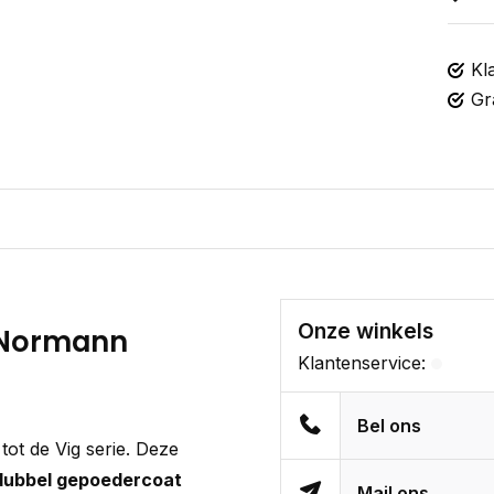
Kl
Gr
Onze winkels
- Normann
Klantenservice:
Bel ons
tot de Vig serie. Deze
dubbel gepoedercoat
Mail ons