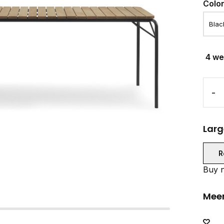
Colo
4 w
-
Larg
R
Buy n
Meer