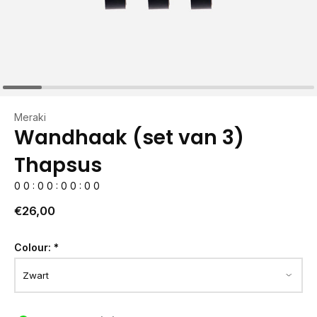
Meraki
Wandhaak (set van 3)
Thapsus
0
0
:
0
0
:
0
0
:
0
0
€26,00
Colour:
*