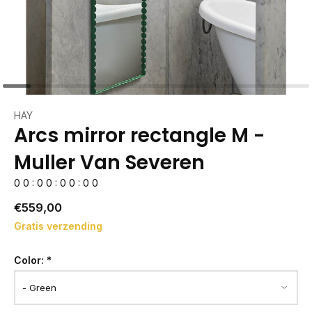
HAY
Arcs mirror rectangle M -
Muller Van Severen
0
0
:
0
0
:
0
0
:
0
0
€559,00
Gratis verzending
Color:
*